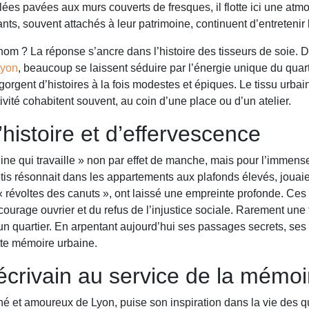
ées pavées aux murs couverts de fresques, il flotte ici une atmo
tants, souvent attachés à leur patrimoine, continuent d’entretenir
nom ? La réponse s’ancre dans l’histoire des tisseurs de soie.
Lyon
, beaucoup se laissent séduire par l’énergie unique du quar
rgent d’histoires à la fois modestes et épiques. Le tissu urbain, 
ivité cohabitent souvent, au coin d’une place ou d’un atelier.
histoire et d’effervescence
e qui travaille » non par effet de manche, mais pour l’immense p
uetis résonnait dans les appartements aux plafonds élevés, jouaie
 révoltes des canuts », ont laissé une empreinte profonde. Ce
urage ouvrier et du refus de l’injustice sociale. Rarement une t
d’un quartier. En arpentant aujourd’hui ses passages secrets, se
cette mémoire urbaine.
écrivain au service de la mémoi
é et amoureux de Lyon, puise son inspiration dans la vie des qua