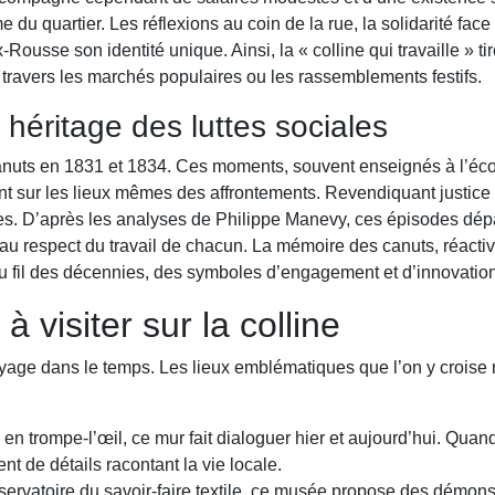
 du quartier. Les réflexions au coin de la rue, la solidarité face 
x-Rousse son identité unique. Ainsi, la « colline qui travaille » ti
travers les marchés populaires ou les rassemblements festifs.
 héritage des luttes sociales
nuts en 1831 et 1834. Ces moments, souvent enseignés à l’écol
t sur les lieux mêmes des affrontements. Revendiquant justice e
ées. D’après les analyses de Philippe Manevy, ces épisodes dépas
au respect du travail de chacun. La mémoire des canuts, réactiv
 au fil des décennies, des symboles d’engagement et d’innovation
 visiter sur la colline
voyage dans le temps. Les lieux emblématiques que l’on y croise 
n trompe-l’œil, ce mur fait dialoguer hier et aujourd’hui. Quand
nt de détails racontant la vie locale.
servatoire du savoir-faire textile, ce musée propose des démonstr