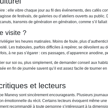
ulturel
re : elle vibre chaque jour au fil des événements, des cafés convi
s’agisse de festivals, de galeries ou d’ateliers ouverts au public
anuts, transmis de génération en génération, comme s’il fallait
 visite ?
ivilégier les heures matinales. Moins de foule, plus d’authent
té. Les traboules, parfois difficiles à repérer, se dévoilent au dé
utefois, à ne pas s’égarer : ces passages, d’apparence anodine, 
tier sur soi ou, plus simplement, de demander conseil aux habitan
ée en fin de journée savent qu’il est assez facile de tourner en 
critiques et lecteurs
ippe Manevy sont sincèrement encourageants. Plusieurs journaux e
n émotionnelle du récit. Certains lecteurs évoquent même une ce
ivement recommandé à toute personne s’intéressant à la dimension