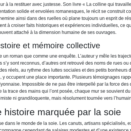
ur à la restituer avec justesse. Son livre « La colline qui travai
entation solide et envolées romanesques, le récit se construi
chemine ainsi dans des ruelles où plane toujours un esprit de rés
nt à croiser faits historiques et expériences individuelles, ce q
, souvent attaché à la dimension humaine de ses ouvrages.
stoire et mémoire collective
omme un roman que comme une enquête. L’auteur y mêle les traje
urs s’y sont reconnus, d’autres ont retrouvé des noms de rues ou 
odes réels, au rythme des luttes sociales et des petits bonheurs 
, y occupent une place importante. Plusieurs témoignages rappo
lyonnaise. Impossible de ne pas être interpellé par la force des 
 la trace des mains qui l’ont posée, chaque mur se souvient du brui
imiste ni grandiloquente, mais résolument tournée vers l’humain
 histoire marquée par la soie
 dans le monde de la soie. Les canuts, artisans spécialisés, exc
ccompagne cependant de salaires modestes et d’une existence 