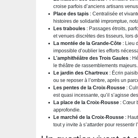
croise parfois d’anciens artisans venus 
Place des tapis
: Centralisée et vivant
histoires de solidarité impromptue, n
Les traboules
: Passages étroits, parfo
et venues discrètes des tisseurs, lors
La montée de la Grande-Côte
: Lieu 
impossible d’oublier les efforts nécess
L’amphithéâtre des Trois Gaules
: Hé
le théâtre de rassemblements majeurs. 
Le jardin des Chartreux
: Écrin paisib
ou se reposer à l’ombre, après un par
Les pentes de la Croix-Rousse
: Cul
est quasi incessante, qu’il s’agisse d
La place de la Croix-Rousse
: Cœur ba
approfondie.
Le marché de la Croix-Rousse
: Haut
tout y invite à s’attarder pour ressentir l