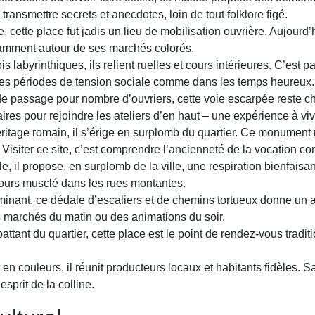
transmettre secrets et anecdotes, loin de tout folklore figé.
e, cette place fut jadis un lieu de mobilisation ouvrière. Aujour
otamment autour de ses marchés colorés.
is labyrinthiques, ils relient ruelles et cours intérieures. C’est
 des périodes de tension sociale comme dans les temps heureux.
de passage pour nombre d’ouvriers, cette voie escarpée reste ch
aires pour rejoindre les ateliers d’en haut – une expérience à v
ritage romain, il s’érige en surplomb du quartier. Ce monument ra
Visiter ce site, c’est comprendre l’ancienneté de la vocation c
le, il propose, en surplomb de la ville, une respiration bienfais
cours musclé dans les rues montantes.
minant, ce dédale d’escaliers et de chemins tortueux donne un a
es marchés du matin ou des animations du soir.
ttant du quartier, cette place est le point de rendez-vous tradit
 en couleurs, il réunit producteurs locaux et habitants fidèles.
’esprit de la colline.