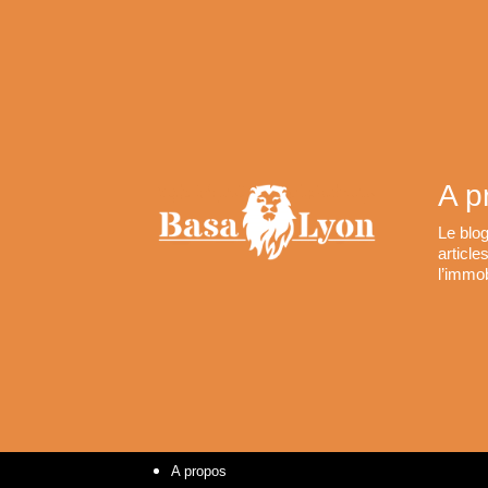
A p
Le blo
articl
l’immob
A propos