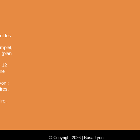
nt les
omplet,
 (plan
: 12
ure
yon :
ires,
ire,
© Copyright 2026 | Basa Lyon