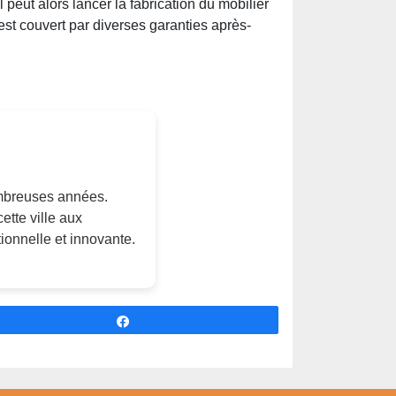
l peut alors lancer la fabrication du mobilier
st couvert par diverses garanties après-
ombreuses années.
cette ville aux
itionnelle et innovante.
Partagez