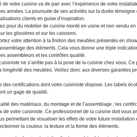
é de votre cuisine va de pair avec l’expérience de votre installa
s années. La poursuite de ses activités sur la durée témoigne du
lisations clients en guise d’inspiration.
ez pour du mobilier de cuisine monté en usine et non vendu en 
ur les glissières et sur les caissons.
ez votre attention à la finition des meubles présentés en show
l’assemblage des éléments. Cela vous donne une triple indication
es assembleurs et les contrôles qualité.
 cuisiniste ne s’arrête pas à la pose de la cuisine chez vous. Ce
e la longévité des meubles. Veillez donc aux diverses garanties p
 des certifications dont votre cuisiniste dispose. Les labels é
t un gage de qualité.
ualité des matériaux, du montage et de l’assemblage ; les certifica
de votre cuisiniste. Ce professionnel de la cuisine doit vous p
ous permettant de visualiser les effets de votre future installati
ctionner la couleur, la texture et la forme des éléments.